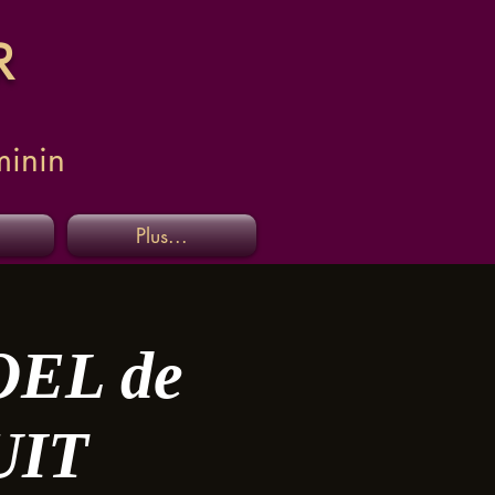
R
minin
Plus...
EL de
UIT