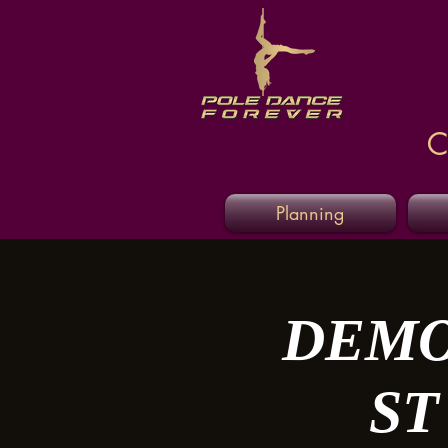
C
Planning
DEMO
ST