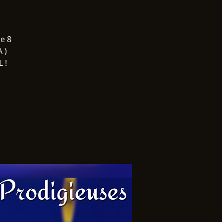
e 8
 )
 !