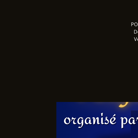
PO
D
V